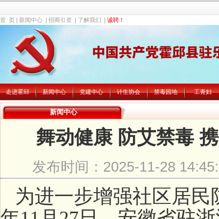
首 页
|
新闻中心
|
招商引资
|
了解我们
|
诚聘！
走进霍邱
新闻中心
党建中心
计生协会
禁毒园地
工青妇
新闻中心
舞动健康 防艾禁毒 
发布时间：2025-11-28 14:
为进一步增强社区居民
年11月27日，安徽省驻