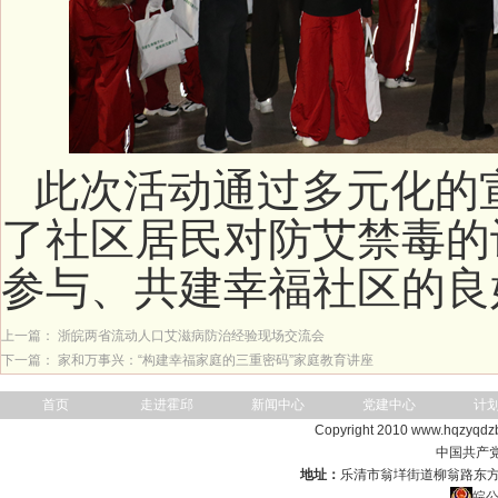
此次活动通过多元化的
了社区居民对防艾禁毒的
参与、共建幸福社区的良
上一篇：
浙皖两省流动人口艾滋病防治经验现场交流会
下一篇：
家和万事兴：“构建幸福家庭的三重密码”家庭教育讲座
首页
走进霍邱
新闻中心
党建中心
计
Copyright 2010 www.hqzyqdzb
中国共产
地址：
乐清市翁垟街道柳翁路东
皖公